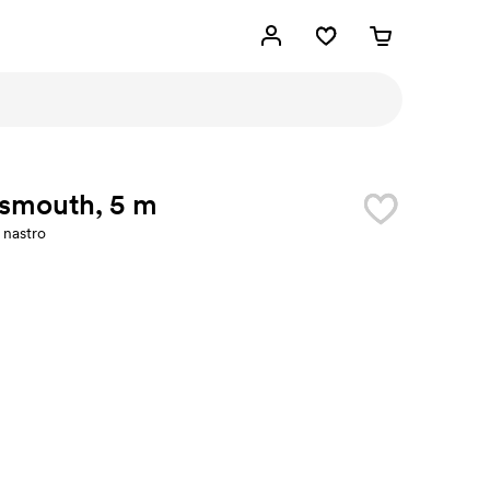
tsmouth, 5 m
 nastro