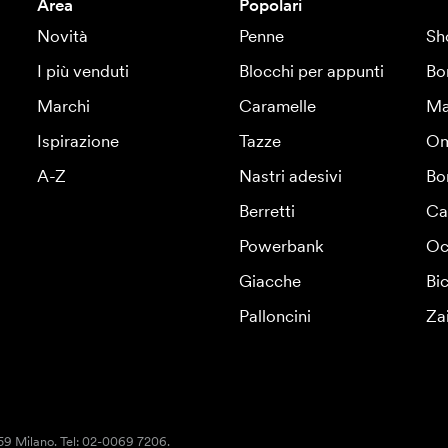
Area
Popolari
Novità
Penne
Sh
I più venduti
Blocchi per appunti
Bo
Marchi
Caramelle
Ma
Ispirazione
Tazze
Om
A-Z
Nastri adesivi
Bo
Berretti
Ca
Powerbank
Oc
Giacche
Bic
Palloncini
Za
159 Milano. Tel: 02-0069 7206.