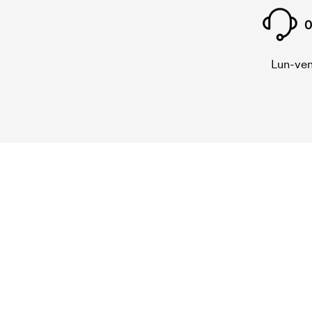
0
Lun-ven