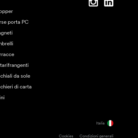
opper
rse porta PC
gneti
brelli
rracce
tarifrangenti
chiali da sole
chieri di carta
ini
Italia
Cookies
Condizioni generali