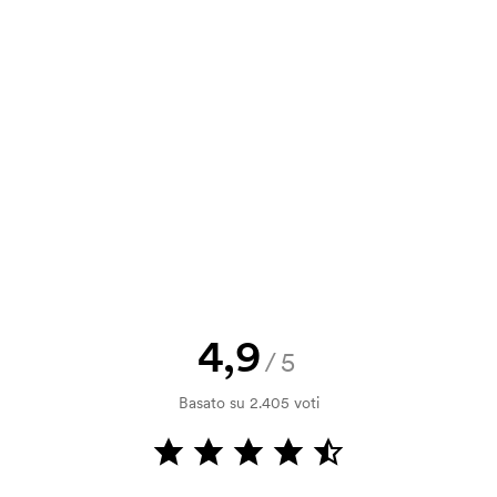
a e il nostro preventivo prima che
a bozza di stampa? Inviaci il tuo logo
a.
la verifica della solvibilità. La
ssibile pagare con carta.
4,9
/5
 la personalizzazione. Il costo iniziale
Basato su 2.405 voti
le. Questo costo si applica anche se