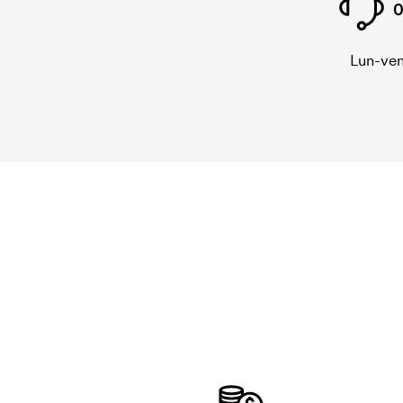
0
Lun-ven