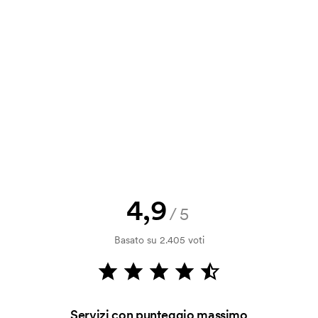
a e il nostro preventivo prima che
a bozza di stampa? Inviaci il tuo logo
a.
la verifica della solvibilità. La
ssibile pagare con carta.
4,9
/5
ilizza al momento della stampa.
Basato su 2.405 voti
ore da stampare. Se ripeti lo stesso
Servizi con punteggio massimo