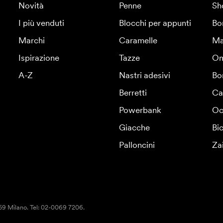
Novità
Penne
Sh
I più venduti
Blocchi per appunti
Bo
Marchi
Caramelle
Ma
Ispirazione
Tazze
Om
A-Z
Nastri adesivi
Bo
Berretti
Ca
Powerbank
Oc
Giacche
Bic
Palloncini
Za
159 Milano. Tel: 02-0069 7206.