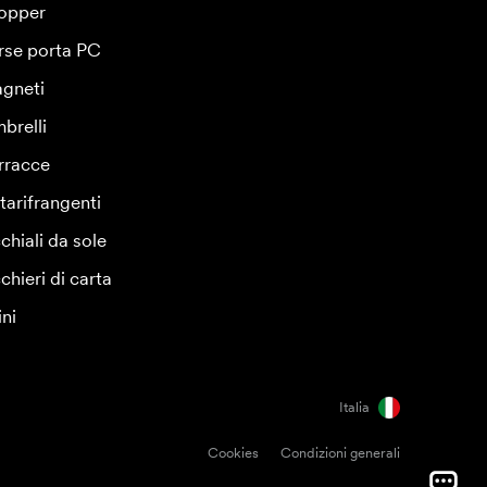
opper
rse porta PC
gneti
brelli
rracce
tarifrangenti
chiali da sole
chieri di carta
ini
Italia
Cookies
Condizioni generali