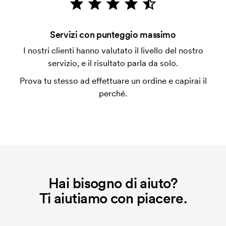
con carta.
Che cos'è l'impianto stampa?
Servizi con punteggio massimo
L'impianto stampa è un tipo di impianto che si
I nostri clienti hanno valutato il livello del nostro
utilizza al momento della stampa. Dobbiamo creare
servizio, e il risultato parla da solo.
un impianto stampa per ogni colore da stampare. Se
Prova tu stesso ad effettuare un ordine e capirai il
ripeti lo stesso ordine, questo costo non viene più
perché.
applicato.
Hai bisogno di aiuto?
Ti aiutiamo con piacere.