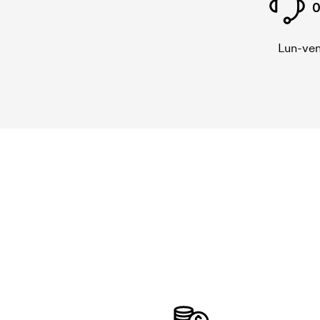
0
Lun-ven