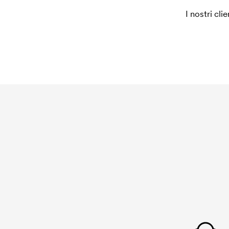
è necessario per coprire le spese del setup inizia
I nostri cli
ripeti lo stesso ordine.