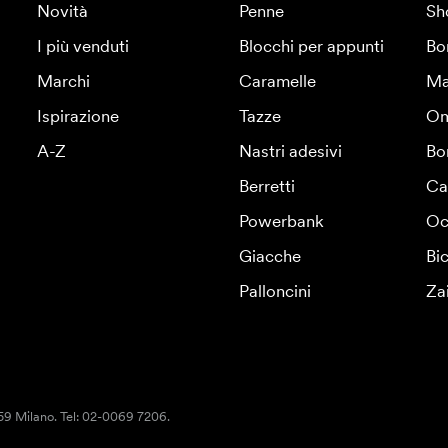
Novità
Penne
Sh
I più venduti
Blocchi per appunti
Bo
Marchi
Caramelle
Ma
Ispirazione
Tazze
Om
A-Z
Nastri adesivi
Bo
Berretti
Ca
Powerbank
Oc
Giacche
Bic
Palloncini
Za
159 Milano. Tel: 02-0069 7206.