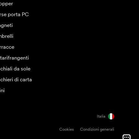
opper
rse porta PC
gneti
brelli
rracce
tarifrangenti
chiali da sole
chieri di carta
ini
Italia
Cookies
Condizioni generali