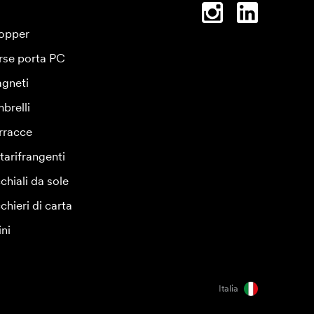
opper
rse porta PC
gneti
brelli
rracce
tarifrangenti
chiali da sole
chieri di carta
ini
Italia