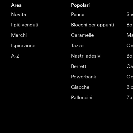
Area
Popolari
Novità
Penne
Sh
I più venduti
Blocchi per appunti
Bo
Marchi
Caramelle
Ma
Ispirazione
Tazze
Om
A-Z
Nastri adesivi
Bo
Berretti
Ca
Powerbank
Oc
Giacche
Bic
Palloncini
Za