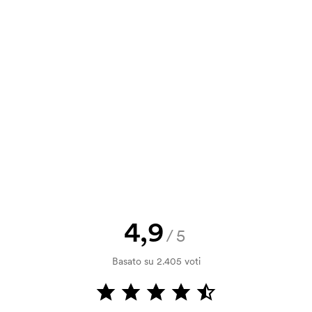
a e il nostro preventivo prima che
a bozza di stampa? Inviaci il tuo logo
a.
la verifica della solvibilità. La
ssibile pagare con carta.
4,9
/5
 la personalizzazione. Il costo iniziale
Basato su 2.405 voti
le. Questo costo si applica anche se