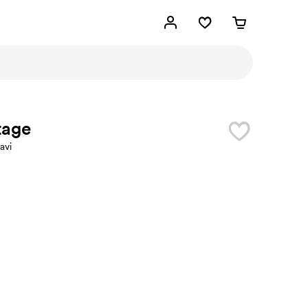
tage
avi