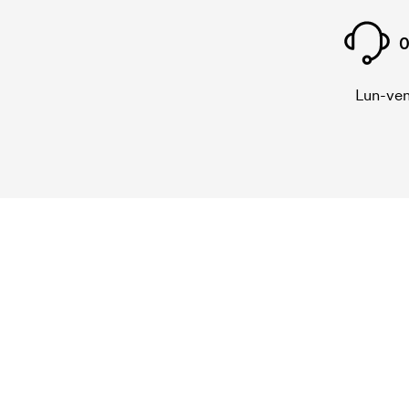
0
Lun-ven