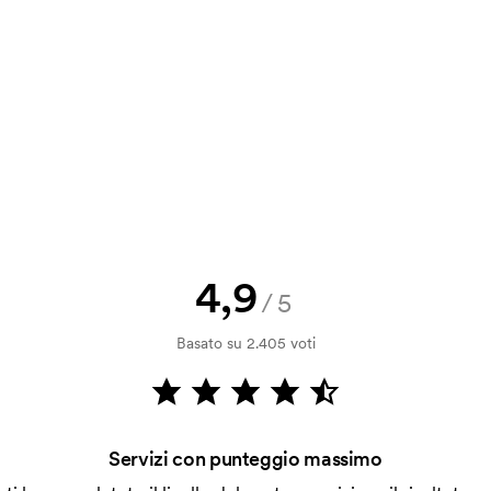
a e il nostro preventivo prima che
a bozza di stampa? Inviaci il tuo logo
a.
la verifica della solvibilità. La
ssibile pagare con carta.
4,9
/5
 la personalizzazione. Il costo iniziale
Basato su 2.405 voti
le. Questo costo si applica anche se
Servizi con punteggio massimo