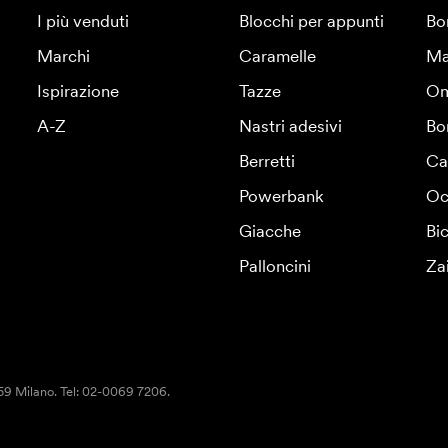
I più venduti
Blocchi per appunti
Bo
Marchi
Caramelle
Ma
Ispirazione
Tazze
Om
A-Z
Nastri adesivi
Bo
Berretti
Ca
Powerbank
Oc
Giacche
Bic
Palloncini
Za
159 Milano. Tel: 02-0069 7206.