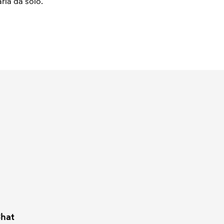
arla da solo.
hat