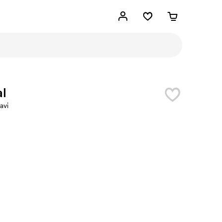
al
avi