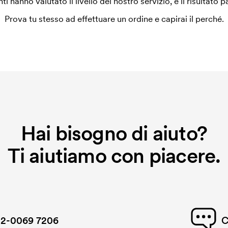
enti hanno valutato il livello del nostro servizio, e il risultato p
Prova tu stesso ad effettuare un ordine e capirai il perché.
Hai bisogno di aiuto?
Ti aiutiamo con piacere.
2-0069 7206
C