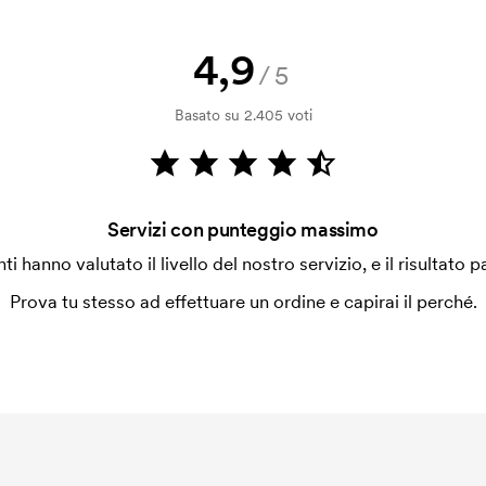
 la personalizzazione. Il costo iniziale
le. Questo costo si applica anche se
4,9
/5
Basato su 2.405 voti
Servizi con punteggio massimo
enti hanno valutato il livello del nostro servizio, e il risultato p
Prova tu stesso ad effettuare un ordine e capirai il perché.