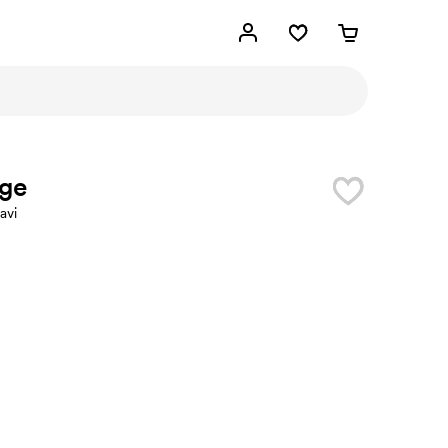
age
avi