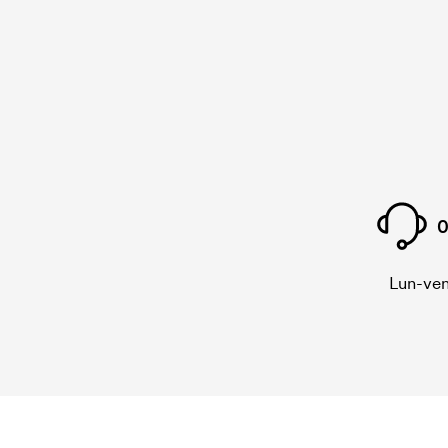
0
Lun-ven