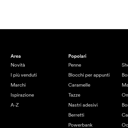
Area
Popolari
Novità
Penne
Sh
I più venduti
Blocchi per appunti
Bo
Marchi
Caramelle
Ma
Ispirazione
Tazze
Om
A-Z
Nastri adesivi
Bo
Berretti
Ca
Powerbank
Oc