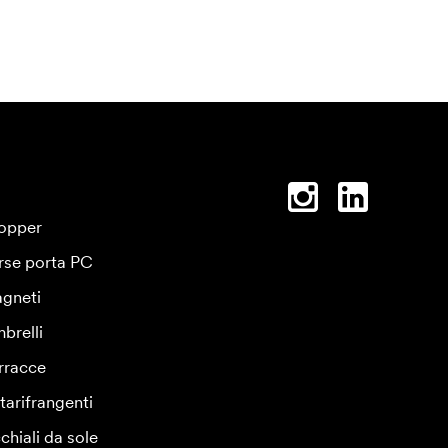
opper
rse porta PC
gneti
brelli
rracce
tarifrangenti
chiali da sole