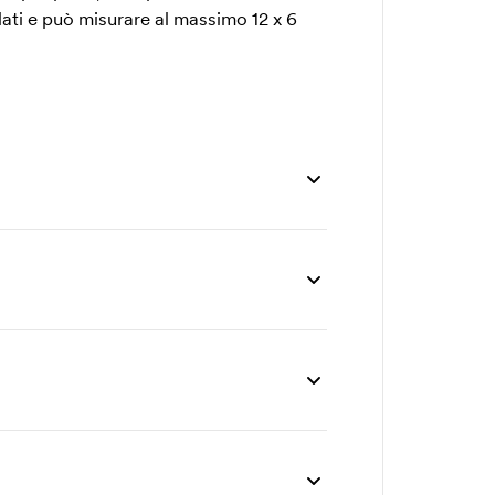
lati e può misurare al massimo 12 x 6
2500 pz
5000 pz
10000 pz
1,56
1,45
1,39