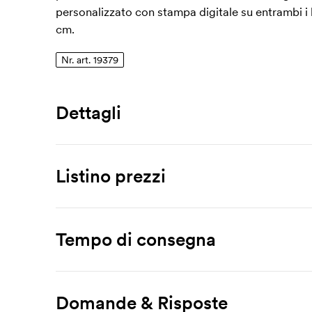
personalizzato con stampa digitale su entrambi i 
cm.
Nr. art. 19379
Dettagli
Numero di articolo
19379
Listino prezzi
Materiale
metallo
Prodotto
250 pz
500 pz
1000 pz
Tempo di consegna
Virage
2,39
1,90
1,65
Brochure prodotto
Scarica
Costo iniziale: 31,50 €.
Domande & Risposte
Stampa