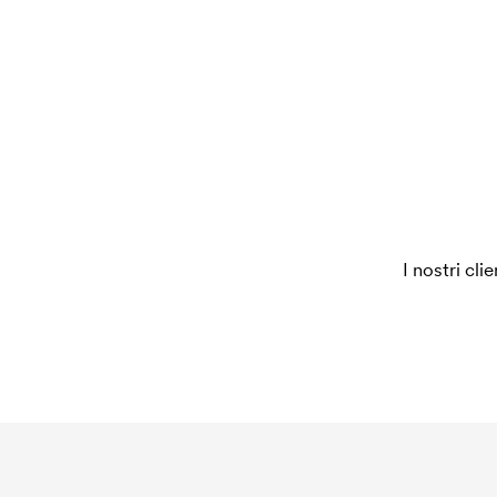
Per alcuni prodotti si applica un costo iniziale per
è necessario per coprire le spese del setup inizia
ripeti lo stesso ordine.
I nostri cli