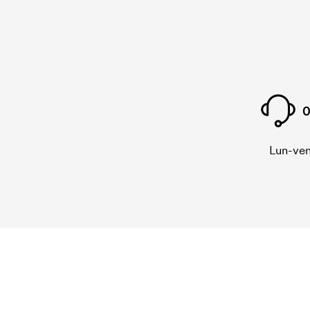
0
Lun-ven