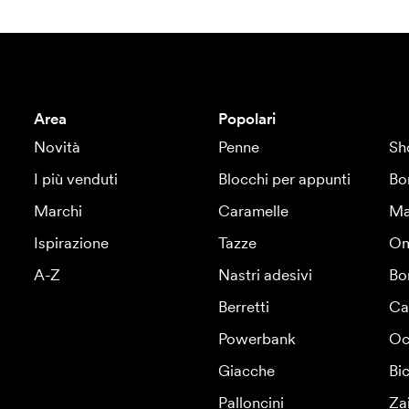
Area
Popolari
Novità
Penne
Sh
I più venduti
Blocchi per appunti
Bo
Marchi
Caramelle
Ma
Ispirazione
Tazze
Om
A-Z
Nastri adesivi
Bo
Berretti
Ca
Powerbank
Oc
Giacche
Bic
Palloncini
Za