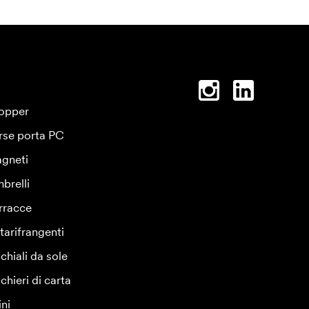
opper
rse porta PC
gneti
brelli
rracce
tarifrangenti
chiali da sole
chieri di carta
ini