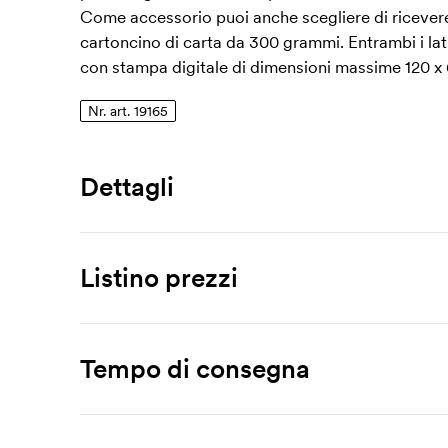
Come accessorio puoi anche scegliere di ricevere
cartoncino di carta da 300 grammi. Entrambi i la
con stampa digitale di dimensioni massime 120 x
Nr. art. 19165
Dettagli
Numero di articolo
19165
Listino prezzi
Misura
40 x 40 x 6 mm
Prodotto
250 pz
500 pz
1000 pz
Materiale
Tempo di consegna
Thron
1,65
1,34
1,06
metallo, PVC
Stampa
Brochure prodotto