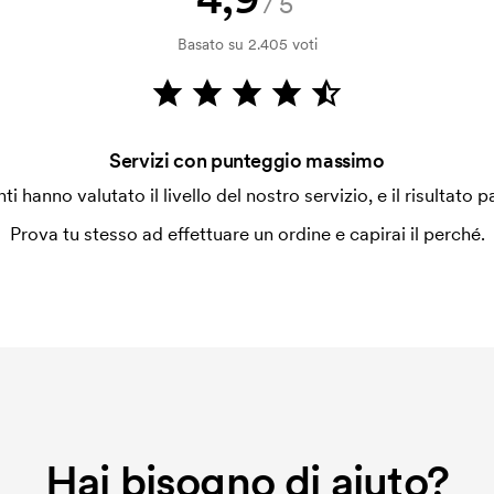
/5
 la personalizzazione. Il costo iniziale
Basato su 2.405 voti
le. Questo costo si applica anche se
Servizi con punteggio massimo
enti hanno valutato il livello del nostro servizio, e il risultato p
Prova tu stesso ad effettuare un ordine e capirai il perché.
Hai bisogno di aiuto?