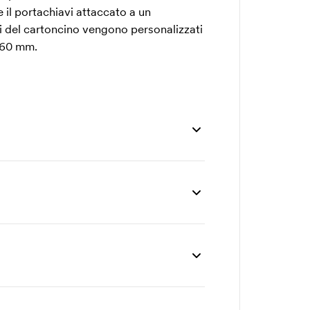
 il portachiavi attaccato a un
ti del cartoncino vengono personalizzati
 60 mm.
2500 pz
5000 pz
10000 pz
0,86
0,75
0,68