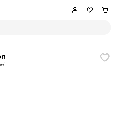
on
avi