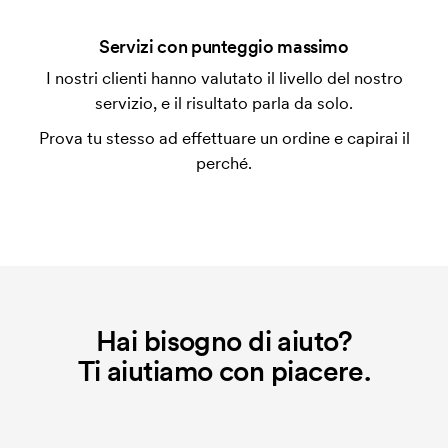
Che cos'è l'impianto stampa?
Servizi con punteggio massimo
L'impianto stampa è un tipo di impianto che si
I nostri clienti hanno valutato il livello del nostro
utilizza al momento della stampa. Dobbiamo creare
servizio, e il risultato parla da solo.
un impianto stampa per ogni colore da stampare. Se
Prova tu stesso ad effettuare un ordine e capirai il
ripeti lo stesso ordine, questo costo non viene più
perché.
applicato.
Hai bisogno di aiuto?
Ti aiutiamo con piacere.