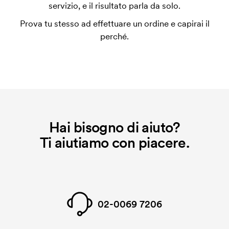
utilizza al momento della stampa. Dobbiamo creare
servizio, e il risultato parla da solo.
un impianto stampa per ogni colore da stampare. Se
Prova tu stesso ad effettuare un ordine e capirai il
ripeti lo stesso ordine, questo costo non viene più
perché.
applicato.
Hai bisogno di aiuto?
Ti aiutiamo con piacere.
02-0069 7206