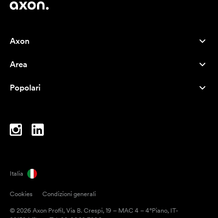
Axon
Servizio clienti
Area
Chi siamo
Novità
Careers
Popolari
I più venduti
Penne
Sostenibilità
Marchi
Shopper
Ispirazione
Blocchi per appunti
A-Z
Borse porta PC
Caramelle
Italia
Magneti
Cookies
Condizioni generali
Tazze
© 2026 Axon Profil, Via B. Crespi, 19 – MAC 4 – 4°Piano, IT-
Ombrelli