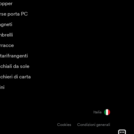
opper
rse porta PC
gneti
brelli
rracce
tarifrangenti
chiali da sole
chieri di carta
ini
Italia
Cookies
Condizioni generali