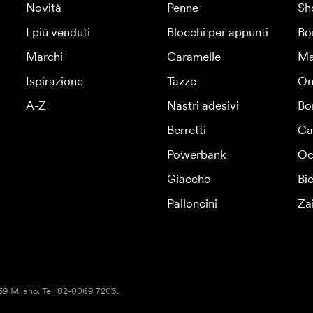
Novità
Penne
Sh
I più venduti
Blocchi per appunti
Bo
Marchi
Caramelle
Ma
Ispirazione
Tazze
Om
A-Z
Nastri adesivi
Bo
Berretti
Ca
Powerbank
Oc
Giacche
Bic
Palloncini
Za
159 Milano. Tel: 02-0069 7206.