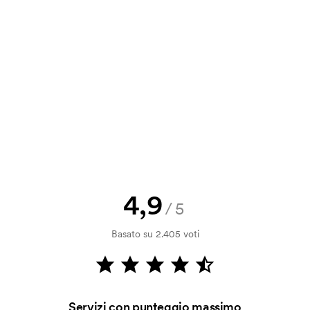
a e il nostro preventivo prima che
a bozza di stampa? Inviaci il tuo logo
a.
la verifica della solvibilità. La
ssibile pagare con carta.
4,9
/5
ilizza al momento della stampa.
Basato su 2.405 voti
ore da stampare. Se ripeti lo stesso
Servizi con punteggio massimo