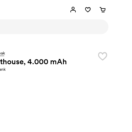
eak
hthouse, 4.000 mAh
ank