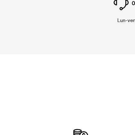
0
Lun-ven