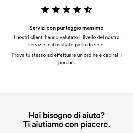
emessa a spedizione avvenuta. È possibile pagare
con carta.
Che cos'è l'impianto stampa?
Servizi con punteggio massimo
L'impianto stampa è un tipo di impianto che si
I nostri clienti hanno valutato il livello del nostro
utilizza al momento della stampa. Dobbiamo creare
servizio, e il risultato parla da solo.
un impianto stampa per ogni colore da stampare. Se
Prova tu stesso ad effettuare un ordine e capirai il
ripeti lo stesso ordine, questo costo non viene più
perché.
applicato.
Hai bisogno di aiuto?
Ti aiutiamo con piacere.