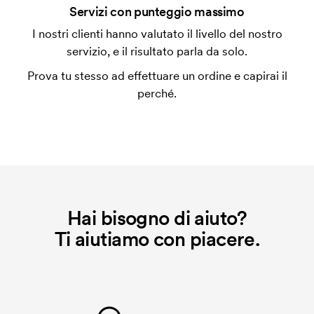
Che cos'è l'impianto stampa?
Servizi con punteggio massimo
L'impianto stampa è un tipo di impianto che si
I nostri clienti hanno valutato il livello del nostro
utilizza al momento della stampa. Dobbiamo creare
servizio, e il risultato parla da solo.
un impianto stampa per ogni colore da stampare. Se
Prova tu stesso ad effettuare un ordine e capirai il
ripeti lo stesso ordine, questo costo non viene più
perché.
applicato.
Hai bisogno di aiuto?
Ti aiutiamo con piacere.