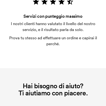
con carta.
Che cos'è l'impianto stampa?
Servizi con punteggio massimo
L'impianto stampa è un tipo di impianto che si
I nostri clienti hanno valutato il livello del nostro
utilizza al momento della stampa. Dobbiamo creare
servizio, e il risultato parla da solo.
un impianto stampa per ogni colore da stampare. Se
Prova tu stesso ad effettuare un ordine e capirai il
ripeti lo stesso ordine, questo costo non viene più
perché.
applicato.
Hai bisogno di aiuto?
Ti aiutiamo con piacere.