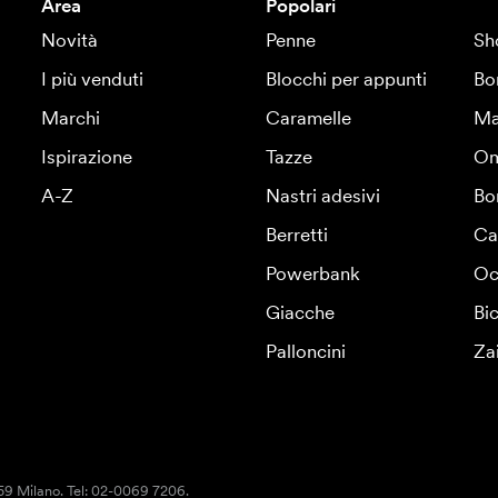
Area
Popolari
Novità
Penne
Sh
I più venduti
Blocchi per appunti
Bo
Marchi
Caramelle
Ma
Ispirazione
Tazze
Om
A-Z
Nastri adesivi
Bo
Berretti
Ca
Powerbank
Oc
Giacche
Bic
Palloncini
Za
159 Milano. Tel: 02-0069 7206.