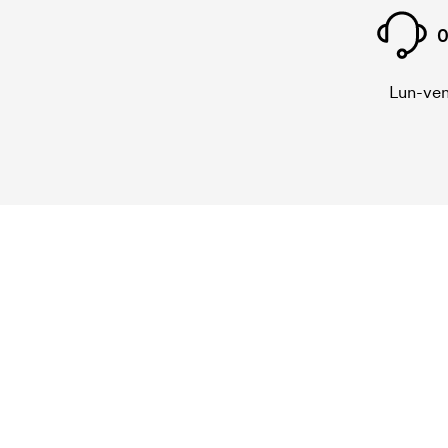
0
Lun-ven