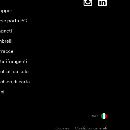
opper
rse porta PC
gneti
brelli
rracce
tarifrangenti
chiali da sole
chieri di carta
ini
Italia
Cookies
Condizioni generali