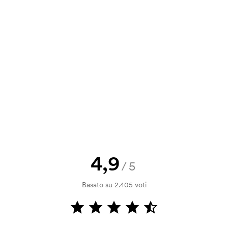
8,68
5,65
5,03
4,40
a e il nostro preventivo prima che
a bozza di stampa? Inviaci il tuo logo
a.
la verifica della solvibilità. La
ssibile pagare con carta.
4,9
/5
ilizza al momento della stampa.
Basato su 2.405 voti
ore da stampare. Se ripeti lo stesso