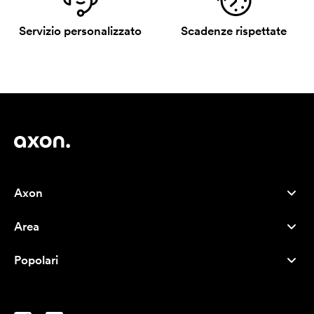
Servizio personalizzato
Scadenze rispettate
Axon
Servizio clienti
Area
Chi siamo
Novità
Careers
Popolari
I più venduti
Penne
Sostenibilità
Marchi
Shopper