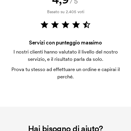
/5
con carta.
Basato su 2.405 voti
Che cos'è l'impianto stampa?
L'impianto stampa è un tipo di impianto che si
utilizza al momento della stampa. Dobbiamo creare
un impianto stampa per ogni colore da stampare. Se
Servizi con punteggio massimo
ripeti lo stesso ordine, questo costo non viene più
applicato.
I nostri clienti hanno valutato il livello del nostro
servizio, e il risultato parla da solo.
Prova tu stesso ad effettuare un ordine e capirai il
perché.
Hai bisogno di aiuto?