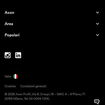
Axon
Servizio clienti
Area
Chi siamo
Novità
Careers
Popolari
I più venduti
Penne
Sostenibilità
Marchi
Shopper
Ispirazione
Blocchi per appunti
A-Z
Borse porta PC
Caramelle
Italia
Magneti
Cookies
Condizioni generali
Tazze
© 2026 Axon Profil, Via B. Crespi, 19 – MAC 4 – 4°Piano, IT-
Ombrelli
20159 Milano. Tel: 02-0069 7206.