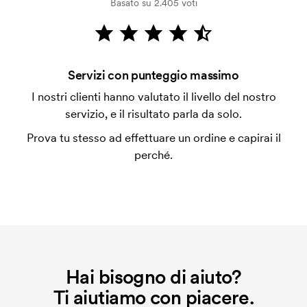
Basato su 2.405 voti
Che cos'è il costo iniziale?
Per alcuni prodotti si applica un costo iniziale per la
personalizzazione. Il costo iniziale è necessario per
coprire le spese del setup iniziale. Questo costo si
Servizi con punteggio massimo
applica anche se ripeti lo stesso ordine.
I nostri clienti hanno valutato il livello del nostro
servizio, e il risultato parla da solo.
Prova tu stesso ad effettuare un ordine e capirai il
perché.
Hai bisogno di aiuto?
Ti aiutiamo con piacere.