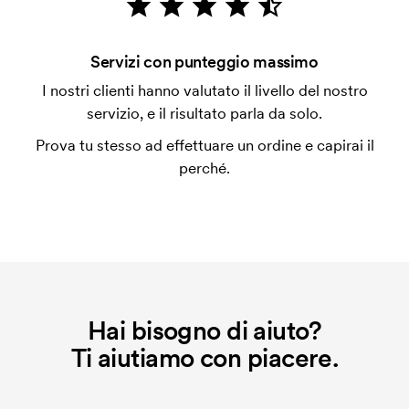
personalizzazione. Il costo iniziale è necessario per
coprire le spese del setup iniziale. Questo costo si
Servizi con punteggio massimo
applica anche se ripeti lo stesso ordine.
I nostri clienti hanno valutato il livello del nostro
servizio, e il risultato parla da solo.
Prova tu stesso ad effettuare un ordine e capirai il
perché.
Hai bisogno di aiuto?
Ti aiutiamo con piacere.