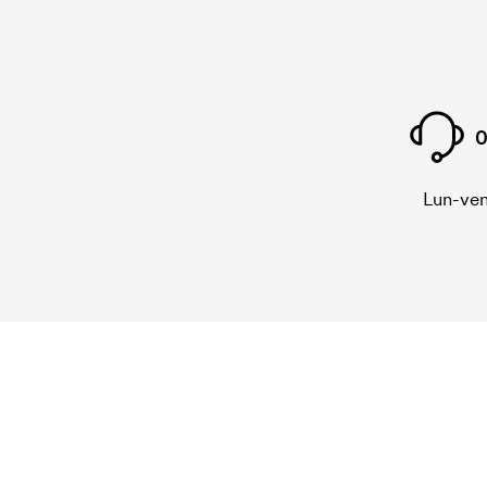
0
Lun-ven