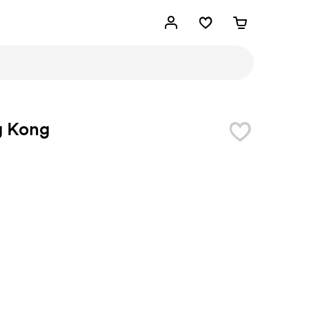
g Kong
n