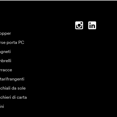
opper
rse porta PC
gneti
brelli
rracce
tarifrangenti
chiali da sole
chieri di carta
ini