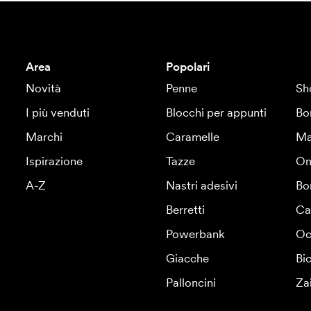
Area
Popolari
Novità
Penne
Sh
I più venduti
Blocchi per appunti
Bo
Marchi
Caramelle
Ma
Ispirazione
Tazze
Om
A-Z
Nastri adesivi
Bo
Berretti
Ca
Powerbank
Oc
Giacche
Bic
Palloncini
Za