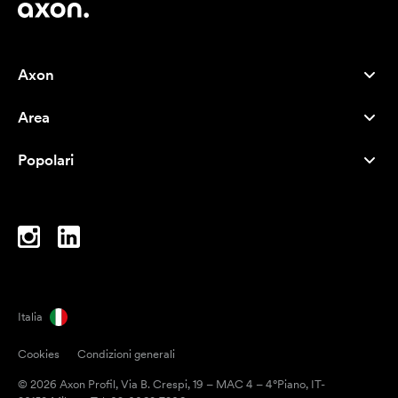
Axon
Servizio clienti
Area
Chi siamo
Novità
Careers
Popolari
I più venduti
Penne
Sostenibilità
Marchi
Shopper
Ispirazione
Blocchi per appunti
A-Z
Borse porta PC
Caramelle
Italia
Magneti
Cookies
Condizioni generali
Tazze
© 2026 Axon Profil, Via B. Crespi, 19 – MAC 4 – 4°Piano, IT-
Ombrelli