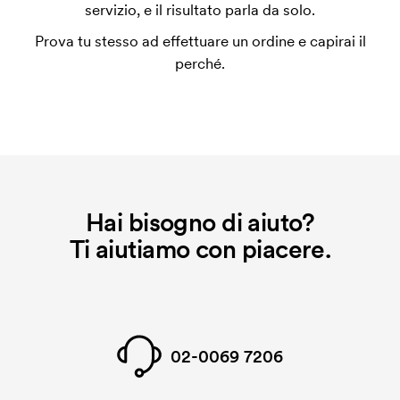
personalizzazione. Il costo iniziale è necessario per
servizio, e il risultato parla da solo.
coprire le spese del setup iniziale. Questo costo si
Prova tu stesso ad effettuare un ordine e capirai il
applica anche se ripeti lo stesso ordine.
perché.
Hai bisogno di aiuto?
Ti aiutiamo con piacere.
02-0069 7206