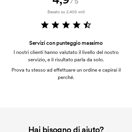
/5
con carta.
Basato su 2.405 voti
Che cos'è il costo iniziale?
Per alcuni prodotti si applica un costo iniziale per la
personalizzazione. Il costo iniziale è necessario per
coprire le spese del setup iniziale. Questo costo si
Servizi con punteggio massimo
applica anche se ripeti lo stesso ordine.
I nostri clienti hanno valutato il livello del nostro
servizio, e il risultato parla da solo.
Prova tu stesso ad effettuare un ordine e capirai il
perché.
Hai bisogno di aiuto?