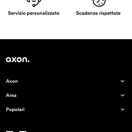
Servizio personalizzato
Scadenze rispettate
Axon
Servizio clienti
Area
Chi siamo
Novità
Careers
Popolari
I più venduti
Penne
Sostenibilità
Marchi
Shopper