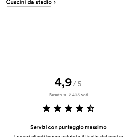
Cuscini da stadio
vincolante. Vuoi vedere subito una bozza di stampa?
Inviaci il tuo logo e riceverai la bozza di stampa tra
solo qualche ora.
Posso ricevere un campione?
Nessun problema! Ci pensiamo noi.
Come posso pagare?
Il pagamento avviene con fattura dopo 30 giorni
dalla verifica della solvibilità. La fattura verrà
emessa a spedizione avvenuta. È possibile pagare
4,9
/5
con carta.
Basato su 2.405 voti
Che cos'è il costo iniziale?
Per alcuni prodotti si applica un costo iniziale per la
personalizzazione. Il costo iniziale è necessario per
coprire le spese del setup iniziale. Questo costo si
Servizi con punteggio massimo
applica anche se ripeti lo stesso ordine.
I nostri clienti hanno valutato il livello del nostro