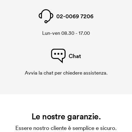
Come mai le superfici di stampa sono così diverse
per le varie tazze?
02-0069 7206
La superfice di stampa massima dipende da che tipo
di stampa è adatto per le relative tazze. Percui la
superficie massima di stampa puó essere molto
Lun-ven 08.30 - 17.00
diversa.
Che cos'è l'impianto stampa?
Chat
L'impianto stampa è un tipo di impianto che si
utilizza al momento della stampa. Dobbiamo creare
Avvia la chat per chiedere assistenza.
un impianto stampa per ogni colore da stampare. Se
ripeti lo stesso ordine, questo costo non viene più
applicato.
Le nostre garanzie.
Essere nostro cliente è semplice e sicuro.