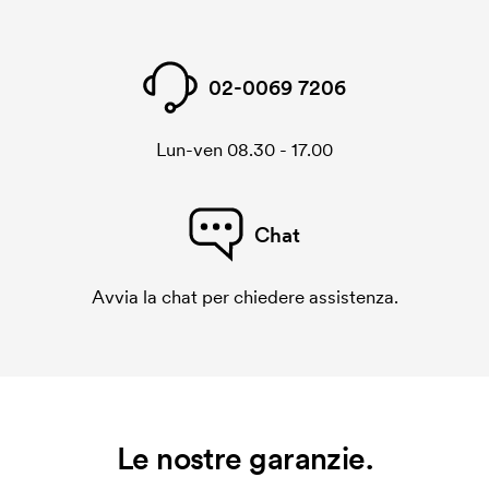
Come mai le superfici di stampa sono così diverse
per le varie tazze?
02-0069 7206
La superfice di stampa massima dipende da che tipo
di stampa è adatto per le relative tazze. Percui la
superficie massima di stampa puó essere molto
Lun-ven 08.30 - 17.00
diversa.
Che cos'è l'impianto stampa?
Chat
L'impianto stampa è un tipo di impianto che si
utilizza al momento della stampa. Dobbiamo creare
Avvia la chat per chiedere assistenza.
un impianto stampa per ogni colore da stampare. Se
ripeti lo stesso ordine, questo costo non viene più
applicato.
Le nostre garanzie.