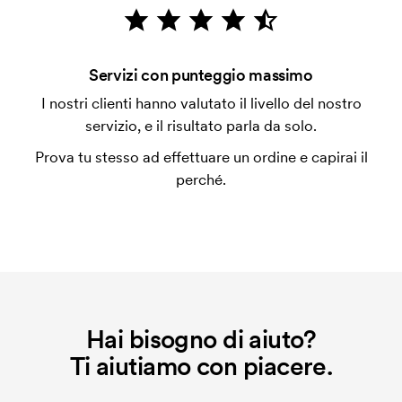
emessa a spedizione avvenuta. È possibile pagare
con carta.
Che cos'è l'impianto stampa?
Servizi con punteggio massimo
L'impianto stampa è un tipo di impianto che si
I nostri clienti hanno valutato il livello del nostro
utilizza al momento della stampa. Dobbiamo creare
servizio, e il risultato parla da solo.
un impianto stampa per ogni colore da stampare. Se
Prova tu stesso ad effettuare un ordine e capirai il
ripeti lo stesso ordine, questo costo non viene più
perché.
applicato.
Hai bisogno di aiuto?
Ti aiutiamo con piacere.