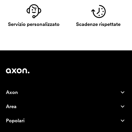
Servizio personalizzato
Scadenze rispettate
Axon
Servizio clienti
Area
Chi siamo
Novità
Careers
Popolari
I più venduti
Penne
Sostenibilità