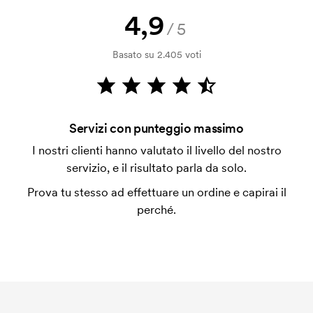
4,9
Come posso pagare?
/5
Il pagamento avviene con fattura dopo 30 giorni
Basato su 2.405 voti
dalla verifica della solvibilità. La fattura verrà
emessa a spedizione avvenuta. È possibile pagare
con carta.
Che cos'è l'impianto stampa?
Servizi con punteggio massimo
L'impianto stampa è un tipo di impianto che si
I nostri clienti hanno valutato il livello del nostro
utilizza al momento della stampa. Dobbiamo creare
servizio, e il risultato parla da solo.
un impianto stampa per ogni colore da stampare. Se
Prova tu stesso ad effettuare un ordine e capirai il
ripeti lo stesso ordine, questo costo non viene più
perché.
applicato.