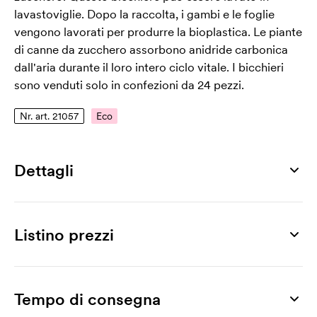
lavastoviglie. Dopo la raccolta, i gambi e le foglie
vengono lavorati per produrre la bioplastica. Le piante
di canne da zucchero assorbono anidride carbonica
dall'aria durante il loro intero ciclo vitale. I bicchieri
sono venduti solo in confezioni da 24 pezzi.
Nr. art. 21057
Eco
Dettagli
Numero di articolo
21057
Listino prezzi
Misura
Ø 80 x 107 mm
Prodotto
24 pz
48 pz
96 pz
192 pz
384 pz
768 pz
Max area di stampa
Loris
4,26
3,89
3,74
3,59
3,14
2,92
Tempo di consegna
30 x 30 mm