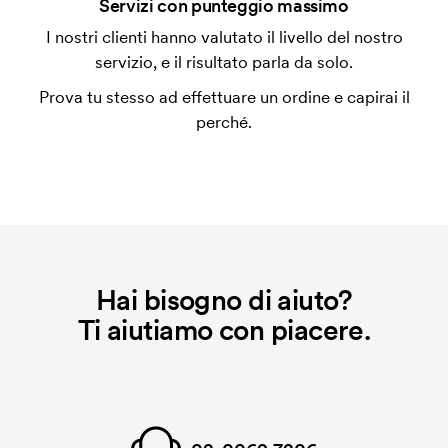
Che cos'è l'impianto stampa?
Servizi con punteggio massimo
L'impianto stampa è un tipo di impianto che si
I nostri clienti hanno valutato il livello del nostro
utilizza al momento della stampa. Dobbiamo creare
servizio, e il risultato parla da solo.
un impianto stampa per ogni colore da stampare. Se
Prova tu stesso ad effettuare un ordine e capirai il
ripeti lo stesso ordine, questo costo non viene più
perché.
applicato.
Hai bisogno di aiuto?
Ti aiutiamo con piacere.