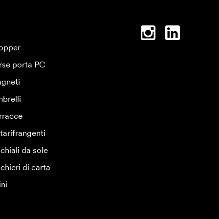
opper
rse porta PC
gneti
brelli
rracce
tarifrangenti
chiali da sole
chieri di carta
ini