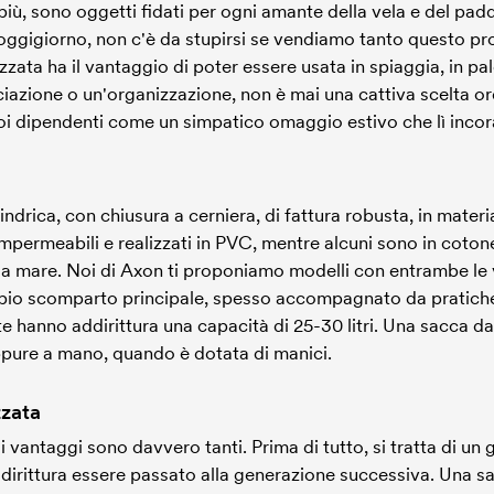
più, sono oggetti fidati per ogni amante della vela e del pa
ggigiorno, non c'è da stupirsi se vendiamo tanto questo pro
zzata ha il vantaggio di poter essere usata in spiaggia, in p
ciazione o un'organizzazione, non è mai una cattiva scelta o
uoi dipendenti come un simpatico omaggio estivo che lì incorag
drica, con chiusura a cerniera, di fattura robusta, in materi
impermeabili e realizzati in PVC, mentre alcuni sono in cotone
da mare. Noi di Axon ti proponiamo modelli con entrambe le v
pio scomparto principale, spesso accompagnato da pratiche 
e hanno addirittura una capacità di 25-30 litri. Una sacca
 oppure a mano, quando è dotata di manici.
zzata
antaggi sono davvero tanti. Prima di tutto, si tratta di un 
ddirittura essere passato alla generazione successiva. Una 