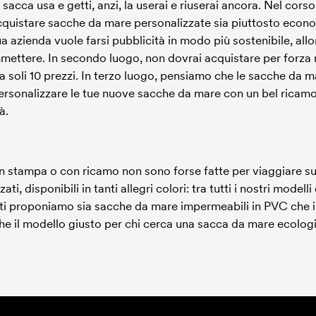
a sacca usa e getti, anzi, la userai e riuserai ancora. Nel cor
 acquistare sacche da mare personalizzate sia piuttosto econ
tua azienda vuole farsi pubblicità in modo più sostenibile, al
mettere. In secondo luogo, non dovrai acquistare per forza 
 da soli 10 prezzi. In terzo luogo, pensiamo che le sacche da 
 personalizzare le tue nuove sacche da mare con un bel ricam
à.
 stampa o con ricamo non sono forse fatte per viaggiare su
ti, disponibili in tanti allegri colori: tra tutti i nostri mode
noi ti proponiamo sia sacche da mare impermeabili in PVC che 
e il modello giusto per chi cerca una sacca da mare ecologi