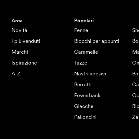
Area
Popolari
Novità
Penne
Sh
I più venduti
Blocchi per appunti
Bo
Marchi
Caramelle
Ma
Ispirazione
Tazze
Om
A-Z
Nastri adesivi
Bo
Berretti
Ca
Powerbank
Oc
Giacche
Bic
Palloncini
Za