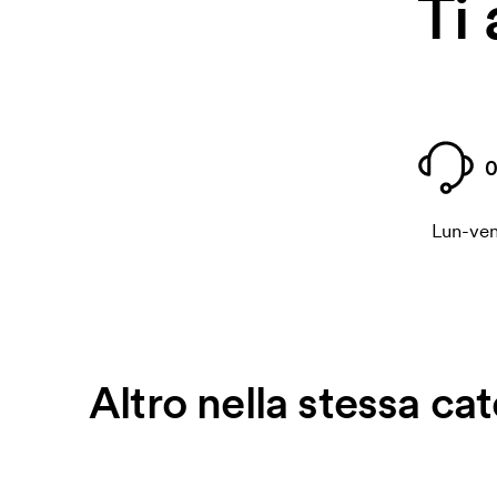
Ti
0
Lun-ven
Altro nella stessa ca