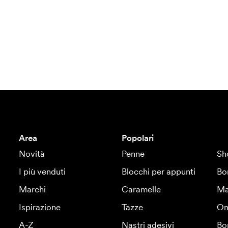
Area
Popolari
Novità
Penne
Sh
I più venduti
Blocchi per appunti
Bo
Marchi
Caramelle
Ma
Ispirazione
Tazze
Om
A-Z
Nastri adesivi
Bo