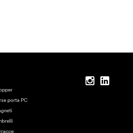
opper
rse porta PC
gneti
brelli
rracce