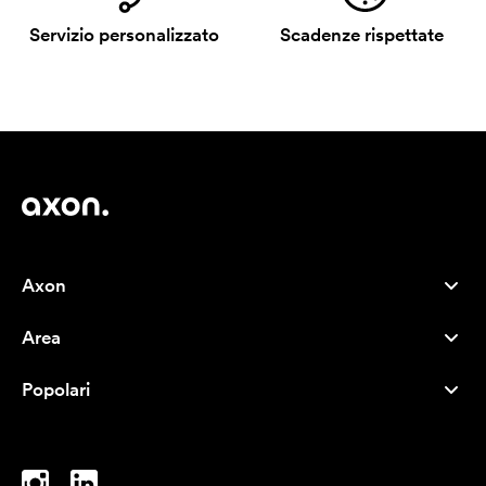
Servizio personalizzato
Scadenze rispettate
Axon
Servizio clienti
Area
Chi siamo
Novità
Careers
Popolari
I più venduti
Penne
Sostenibilità
Marchi
Shopper
Ispirazione