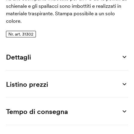
schienale e gli spallacci sono imbottiti e realizzati in
materiale traspirante. Stampa possibile a un solo
colore.
Nr. art. 31302
Dettagli
Numero di articolo
31302
Listino prezzi
Misura
440 x 300 mm
Prodotto
5 pz
10 pz
20 pz
30 pz
50 pz
100 pz
Taglia
Monroe, 15"
39,73
38,65
37,19
35,96
35,11
34,42
Tempo di consegna
15"
Stampa
Max area di stampa
Stampa a 1 colore
5,24
2,93
2,23
1,77
1,29
1,13