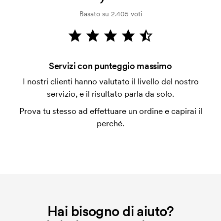
Il pagamento avviene con fattura dopo 30 giorni
Basato su 2.405 voti
dalla verifica della solvibilità. La fattura verrà
emessa a spedizione avvenuta. È possibile pagare
con carta.
Che cos'è l'impianto stampa?
Servizi con punteggio massimo
L'impianto stampa è un tipo di impianto che si
I nostri clienti hanno valutato il livello del nostro
utilizza al momento della stampa. Dobbiamo creare
servizio, e il risultato parla da solo.
un impianto stampa per ogni colore da stampare. Se
Prova tu stesso ad effettuare un ordine e capirai il
ripeti lo stesso ordine, questo costo non viene più
perché.
applicato.
Hai bisogno di aiuto?