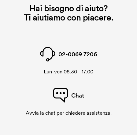
Hai bisogno di aiuto?
stesso ordine, questo costo non viene più applicato.
Ti aiutiamo con piacere.
02-0069 7206
Lun-ven 08.30 - 17.00
Chat
Avvia la chat per chiedere assistenza.