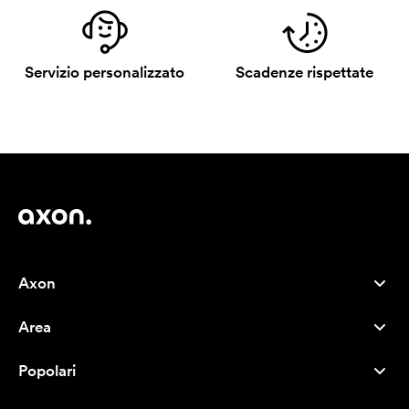
Servizio personalizzato
Scadenze rispettate
Axon
Servizio clienti
Area
Chi siamo
Novità
Careers
Popolari
I più venduti
Penne
Sostenibilità