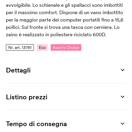
avvolgibile. Lo schienale e gli spallacci sono imbottiti
per il massimo comfort. Dispone di un vano imbottito
per la maggior parte dei computer portatili fino a 15,6
pollici. Sul fronte si trova una tasca con cerniera. Lo
zaino è realizzato in poliestere riciclato 600D.
Nr. art. 13781
Eco
Axon's Choice
Dettagli
Numero di articolo
13781
Listino prezzi
Misura
320 x 440 x 130 mm
Prodotto
10 pz
20 pz
30 pz
50 pz
70 pz
100 pz
Max area di stampa
Austin, 15,6"
37,84
33,35
31,33
30,10
28,69
27,81
Tempo di consegna
300 x 230 mm