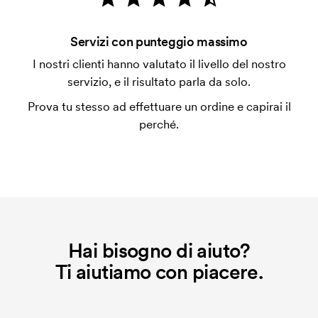
con carta.
Che cos'è l'impianto stampa?
Servizi con punteggio massimo
L'impianto stampa è un tipo di impianto che si
I nostri clienti hanno valutato il livello del nostro
utilizza al momento della stampa. Dobbiamo creare
servizio, e il risultato parla da solo.
un impianto stampa per ogni colore da stampare. Se
Prova tu stesso ad effettuare un ordine e capirai il
ripeti lo stesso ordine, questo costo non viene più
perché.
applicato.
Hai bisogno di aiuto?
Ti aiutiamo con piacere.