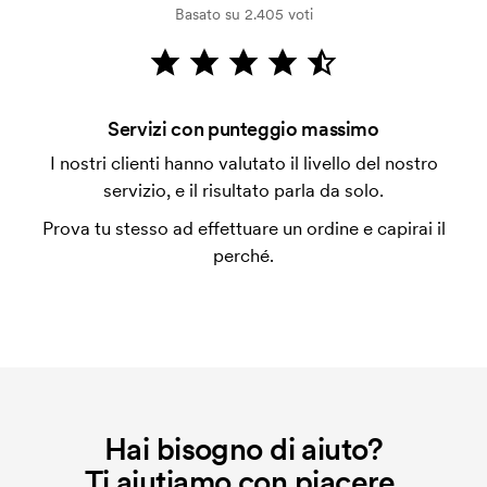
Basato su 2.405 voti
dalla verifica della solvibilità. La fattura verrà
emessa a spedizione avvenuta. È possibile pagare
con carta.
Che cos'è l'impianto stampa?
Servizi con punteggio massimo
L'impianto stampa è un tipo di impianto che si
I nostri clienti hanno valutato il livello del nostro
utilizza al momento della stampa. Dobbiamo creare
servizio, e il risultato parla da solo.
un impianto stampa per ogni colore da stampare. Se
Prova tu stesso ad effettuare un ordine e capirai il
ripeti lo stesso ordine, questo costo non viene più
perché.
applicato.
Hai bisogno di aiuto?
Ti aiutiamo con piacere.