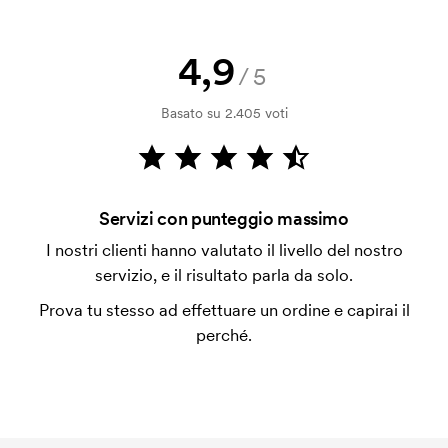
Posso ricevere un campione?
Nessun problema! Ci pensiamo noi.
4,9
Come posso pagare?
/5
Il pagamento avviene con fattura dopo 30 giorni
Basato su 2.405 voti
dalla verifica della solvibilità. La fattura verrà
emessa a spedizione avvenuta. È possibile pagare
con carta.
Che cos'è il costo iniziale?
Servizi con punteggio massimo
Per alcuni prodotti si applica un costo iniziale per la
I nostri clienti hanno valutato il livello del nostro
personalizzazione. Il costo iniziale è necessario per
servizio, e il risultato parla da solo.
coprire le spese del setup iniziale. Questo costo si
Prova tu stesso ad effettuare un ordine e capirai il
applica anche se ripeti lo stesso ordine.
perché.