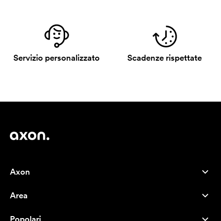
Servizio personalizzato
Scadenze rispettate
Axon
Servizio clienti
Area
Chi siamo
Novità
Careers
Popolari