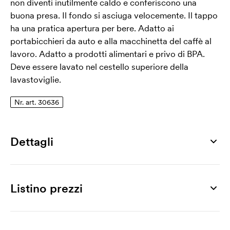
non diventi inutilmente caldo e conferiscono una
buona presa. Il fondo si asciuga velocemente. Il tappo
ha una pratica apertura per bere. Adatto ai
portabicchieri da auto e alla macchinetta del caffè al
lavoro. Adatto a prodotti alimentari e privo di BPA.
Deve essere lavato nel cestello superiore della
lavastoviglie.
Nr. art. 30636
Dettagli
Numero di articolo
30636
Listino prezzi
Misura
Ø 80 x 105 mm
Prodotto
25 pz
50 pz
100 pz
250 pz
500 pz
1000 pz