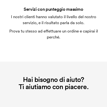
Che cos'è l'impianto stampa?
Servizi con punteggio massimo
L'impianto stampa è un tipo di impianto che si
I nostri clienti hanno valutato il livello del nostro
utilizza al momento della stampa. Dobbiamo creare
servizio, e il risultato parla da solo.
un impianto stampa per ogni colore da stampare. Se
Prova tu stesso ad effettuare un ordine e capirai il
ripeti lo stesso ordine, questo costo non viene più
perché.
applicato.
Hai bisogno di aiuto?
Ti aiutiamo con piacere.