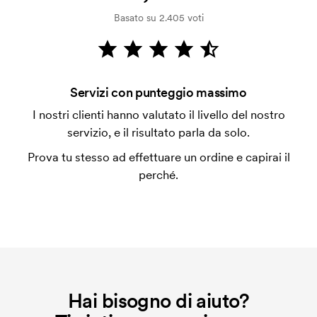
Il pagamento avviene con fattura dopo 30 giorni
Basato su 2.405 voti
dalla verifica della solvibilità. La fattura verrà
emessa a spedizione avvenuta. È possibile pagare
con carta.
Che cos'è l'impianto stampa?
Servizi con punteggio massimo
L'impianto stampa è un tipo di impianto che si
I nostri clienti hanno valutato il livello del nostro
utilizza al momento della stampa. Dobbiamo creare
servizio, e il risultato parla da solo.
un impianto stampa per ogni colore da stampare. Se
Prova tu stesso ad effettuare un ordine e capirai il
ripeti lo stesso ordine, questo costo non viene più
perché.
applicato.
Hai bisogno di aiuto?