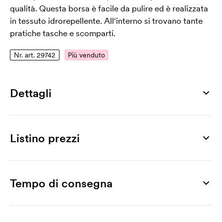
qualità. Questa borsa è facile da pulire ed è realizzata
in tessuto idrorepellente. All'interno si trovano tante
pratiche tasche e scomparti.
Nr. art. 29742
Più venduto
Dettagli
Numero di articolo
29742
Listino prezzi
Misura
405 x 290 x 80 mm
Prodotto
5 pz
10 pz
20 pz
30 pz
50 pz
100 pz
Misura
Lockport, 17"
44,96
42,32
41,42
40,34
38,69
37,95
Tempo di consegna
15"
Stampa
Taglia
Stampa a 1 colore
6,77
4,13
3,14
2,81
2,15
1,82