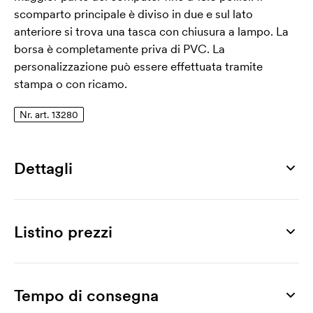
scomparto principale è diviso in due e sul lato
anteriore si trova una tasca con chiusura a lampo. La
borsa è completamente priva di PVC. La
personalizzazione può essere effettuata tramite
stampa o con ricamo.
Nr. art. 13280
Dettagli
Numero di articolo
13280
Listino prezzi
Misura
390 x 300 x 80 mm
Prodotto
10 pz
30 pz
50 pz
100 pz
200 pz
300 pz
Max area di stampa
Copenhagen, 15,6"
35,65
29,80
27,03
25,41
24,79
24,10
Tempo di consegna
230 x 130 mm