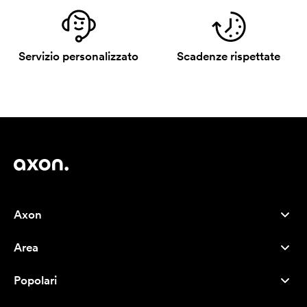
Servizio personalizzato
Scadenze rispettate
Axon
Servizio clienti
Area
Chi siamo
Novità
Careers
Popolari
I più venduti
Penne
Sostenibilità