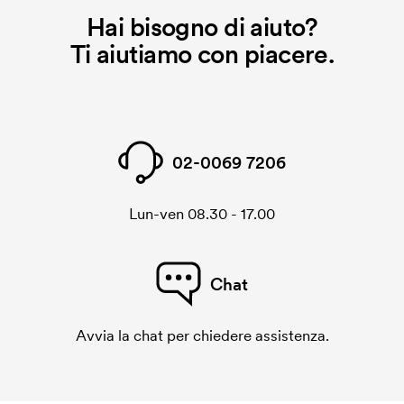
Hai bisogno di aiuto?
stesso ordine, questo costo non viene più applicato.
Ti aiutiamo con piacere.
02-0069 7206
Lun-ven 08.30 - 17.00
Chat
Avvia la chat per chiedere assistenza.