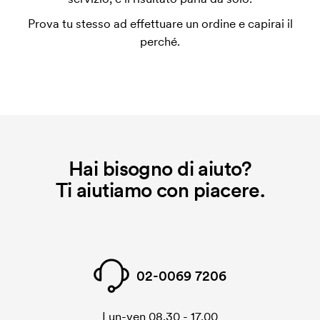
un impianto stampa per ogni colore da stampare. Se
Prova tu stesso ad effettuare un ordine e capirai il
ripeti lo stesso ordine, questo costo non viene più
perché.
applicato.
Hai bisogno di aiuto?
Ti aiutiamo con piacere.
02-0069 7206
Lun-ven 08.30 - 17.00