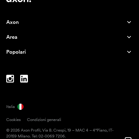
Axon
Servizio clienti
Area
Chi siamo
Novità
Careers
Popolari
I più venduti
Penne
Sostenibilità
Marchi
Shopper
Ispirazione
Blocchi per appunti
A-Z
Borse porta PC
Caramelle
Italia
Magneti
Cookies
Condizioni generali
Tazze
© 2026 Axon Profil, Via B. Crespi, 19 – MAC 4 – 4°Piano, IT-
Ombrelli
20159 Milano. Tel: 02-0069 7206.