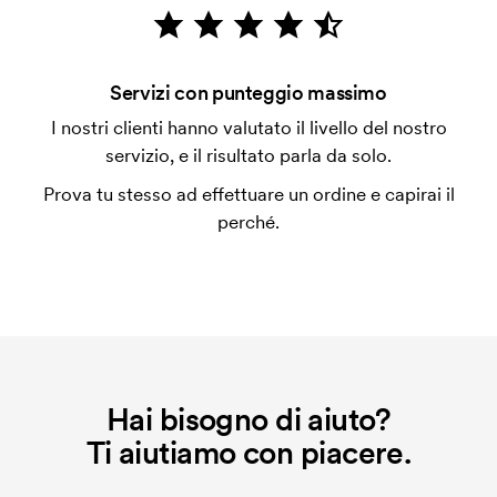
emessa a spedizione avvenuta. È possibile pagare
con carta.
Che cos'è l'impianto stampa?
Servizi con punteggio massimo
L'impianto stampa è un tipo di impianto che si
I nostri clienti hanno valutato il livello del nostro
utilizza al momento della stampa. Dobbiamo creare
servizio, e il risultato parla da solo.
un impianto stampa per ogni colore da stampare. Se
Prova tu stesso ad effettuare un ordine e capirai il
ripeti lo stesso ordine, questo costo non viene più
perché.
applicato.
Hai bisogno di aiuto?
Ti aiutiamo con piacere.