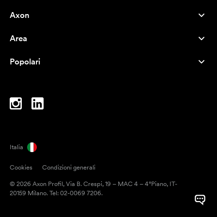
Axon
Servizio clienti
Area
Chi siamo
Novità
Careers
Popolari
I più venduti
Penne
Sostenibilità
Marchi
Shopper
Ispirazione
Blocchi per appunti
A-Z
Borse porta PC
Caramelle
Italia
Magneti
Cookies
Condizioni generali
Tazze
© 2026 Axon Profil, Via B. Crespi, 19 – MAC 4 – 4°Piano, IT-
Ombrelli
20159 Milano. Tel: 02-0069 7206.
Nastri adesivi