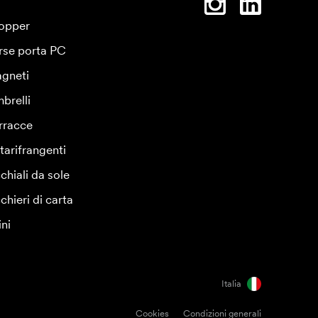
opper
rse porta PC
gneti
brelli
rracce
tarifrangenti
chiali da sole
chieri di carta
ini
Italia
Cookies
Condizioni generali