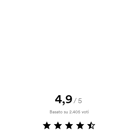
a e il nostro preventivo prima che
a bozza di stampa? Inviaci il tuo logo
a.
la verifica della solvibilità. La
ssibile pagare con carta.
4,9
/5
ilizza al momento della stampa.
Basato su 2.405 voti
ore da stampare. Se ripeti lo stesso