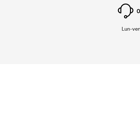
0
Lun-ven