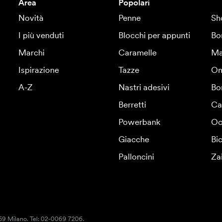
Area
Popolari
Novità
Penne
Sh
I più venduti
Blocchi per appunti
Bo
Marchi
Caramelle
Ma
Ispirazione
Tazze
Om
A-Z
Nastri adesivi
Bo
Berretti
Ca
Powerbank
Oc
Giacche
Bic
Palloncini
Za
159 Milano. Tel: 02-0069 7206.