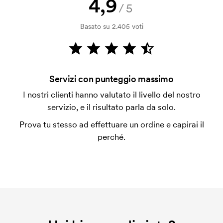
4,9
Come posso pagare?
/5
Il pagamento avviene con fattura dopo 30 giorni
Basato su 2.405 voti
dalla verifica della solvibilità. La fattura verrà
emessa a spedizione avvenuta. È possibile pagare
con carta.
Che cos'è l'impianto stampa?
Servizi con punteggio massimo
L'impianto stampa è un tipo di impianto che si
I nostri clienti hanno valutato il livello del nostro
utilizza al momento della stampa. Dobbiamo creare
servizio, e il risultato parla da solo.
un impianto stampa per ogni colore da stampare. Se
Prova tu stesso ad effettuare un ordine e capirai il
ripeti lo stesso ordine, questo costo non viene più
perché.
applicato.