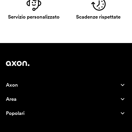
Servizio personalizzato
Scadenze rispettate
Axon
Servizio clienti
Area
Chi siamo
Novità
Careers
Popolari
I più venduti
Penne
Sostenibilità
Marchi
Shopper