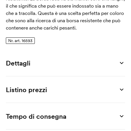
il che significa che può essere indossato sia a mano
che a tracolla. Questa è una scelta perfetta per coloro
che sono alla ricerca di una borsa resistente che può
contenere anche carichi pesanti.
Nr. art. 16593
Dettagli
Numero di articolo
16593
Listino prezzi
Misura
570 x 400 x 300 mm
Prodotto
50 pz
100 pz
250 pz
500 pz
1000 pz
2000 pz
Max area di stampa
Idea
2,79
2,50
2,29
2,00
1,79
1,64
Tempo di consegna
350 x 300 mm
Stampa