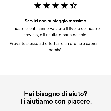
emessa a spedizione avvenuta. È possibile pagare
con carta.
Che cos'è l'impianto stampa?
Servizi con punteggio massimo
L'impianto stampa è un tipo di impianto che si
I nostri clienti hanno valutato il livello del nostro
utilizza al momento della stampa. Dobbiamo creare
servizio, e il risultato parla da solo.
un impianto stampa per ogni colore da stampare. Se
Prova tu stesso ad effettuare un ordine e capirai il
ripeti lo stesso ordine, questo costo non viene più
perché.
applicato.
Hai bisogno di aiuto?
Ti aiutiamo con piacere.