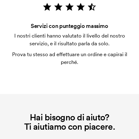
emessa a spedizione avvenuta. È possibile pagare
con carta.
Che cos'è l'impianto stampa?
Servizi con punteggio massimo
L'impianto stampa è un tipo di impianto che si
I nostri clienti hanno valutato il livello del nostro
utilizza al momento della stampa. Dobbiamo creare
servizio, e il risultato parla da solo.
un impianto stampa per ogni colore da stampare. Se
Prova tu stesso ad effettuare un ordine e capirai il
ripeti lo stesso ordine, questo costo non viene più
perché.
applicato.
Hai bisogno di aiuto?
Ti aiutiamo con piacere.