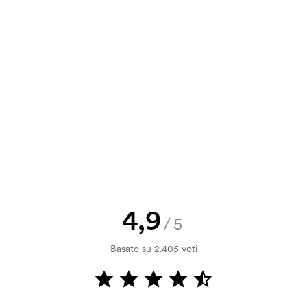
8,32
6,47
4,31
2,16
a e il nostro preventivo prima che
a bozza di stampa? Inviaci il tuo logo
a.
la verifica della solvibilità. La
ssibile pagare con carta.
4,9
/5
ilizza al momento della stampa.
Basato su 2.405 voti
ore da stampare. Se ripeti lo stesso