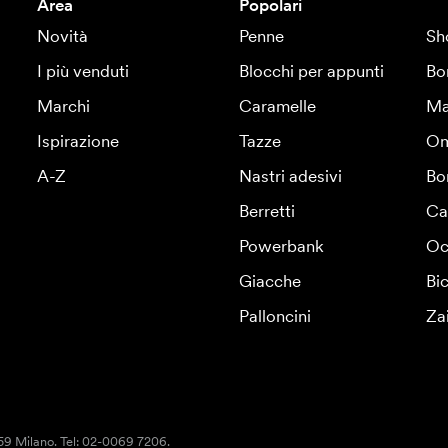
Area
Popolari
Novità
Penne
Sh
I più venduti
Blocchi per appunti
Bo
Marchi
Caramelle
Ma
Ispirazione
Tazze
Om
A-Z
Nastri adesivi
Bo
Berretti
Ca
Powerbank
Oc
Giacche
Bic
Palloncini
Za
159 Milano. Tel: 02-0069 7206.