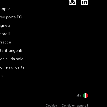
opper
rse porta PC
gneti
brelli
rracce
tarifrangenti
chiali da sole
chieri di carta
ini
Italia
Cookies
Condizioni generali