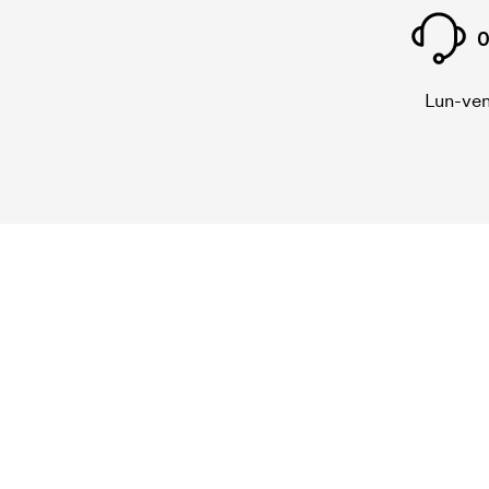
0
Lun-ven