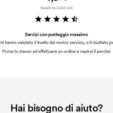
ilizza al momento della stampa.
Basato su 2.405 voti
ore da stampare. Se ripeti lo stesso
Servizi con punteggio massimo
enti hanno valutato il livello del nostro servizio, e il risultato p
Prova tu stesso ad effettuare un ordine e capirai il perché.
Hai bisogno di aiuto?