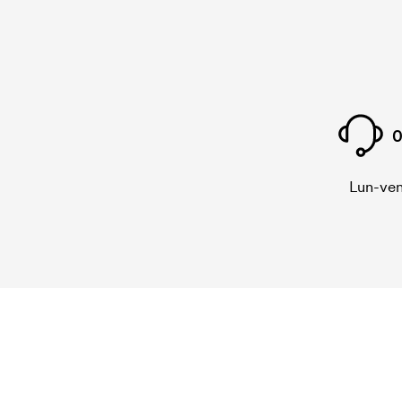
0
Lun-ven