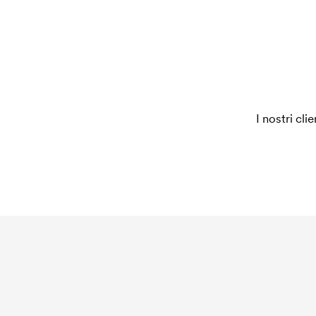
L'impianto stampa è un tipo di impianto che si ut
Dobbiamo creare un impianto stampa per ogni col
ordine, questo costo non viene più applicato.
I nostri cli