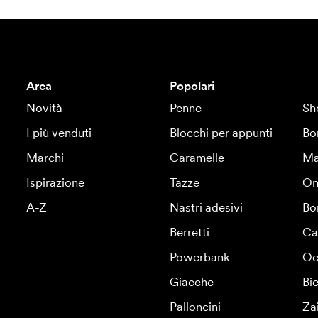
Area
Popolari
Novità
Penne
Sh
I più venduti
Blocchi per appunti
Bo
Marchi
Caramelle
Ma
Ispirazione
Tazze
Om
A-Z
Nastri adesivi
Bo
Berretti
Ca
Powerbank
Oc
Giacche
Bic
Palloncini
Za