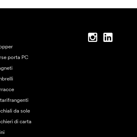
opper
rse porta PC
gneti
brelli
rracce
tarifrangenti
chiali da sole
chieri di carta
ini