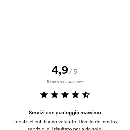
Inviaci il tuo logo e riceverai la bozza di stampa tra
solo qualche ora.
Posso ricevere un campione?
Nessun problema! Ci pensiamo noi.
Come posso pagare?
Il pagamento avviene con fattura dopo 30 giorni
dalla verifica della solvibilità. La fattura verrà
emessa a spedizione avvenuta. È possibile pagare
4,9
/5
con carta.
Basato su 2.405 voti
Che cos'è l'impianto stampa?
L'impianto stampa è un tipo di impianto che si
utilizza al momento della stampa. Dobbiamo creare
un impianto stampa per ogni colore da stampare. Se
Servizi con punteggio massimo
ripeti lo stesso ordine, questo costo non viene più
applicato.
I nostri clienti hanno valutato il livello del nostro
servizio, e il risultato parla da solo.