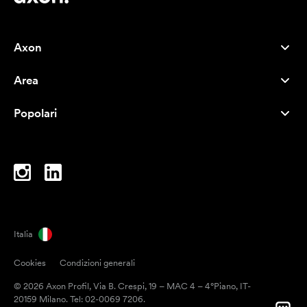
Axon
Servizio clienti
Area
Chi siamo
Novità
Careers
Popolari
I più venduti
Penne
Sostenibilità
Marchi
Shopper
Ispirazione
Blocchi per appunti
A-Z
Borse porta PC
Caramelle
Italia
Magneti
Cookies
Condizioni generali
Tazze
© 2026 Axon Profil, Via B. Crespi, 19 – MAC 4 – 4°Piano, IT-
Ombrelli
20159 Milano. Tel: 02-0069 7206.