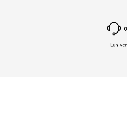
0
Lun-ven