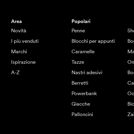
Area
Popolari
Novità
Penne
Sh
I più venduti
Blocchi per appunti
Bo
Marchi
Caramelle
Ma
Ispirazione
Tazze
Om
A-Z
Nastri adesivi
Bo
Berretti
Ca
Powerbank
Oc
Giacche
Bic
Palloncini
Za