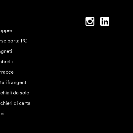
opper
rse porta PC
gneti
brelli
rracce
tarifrangenti
chiali da sole
chieri di carta
ini