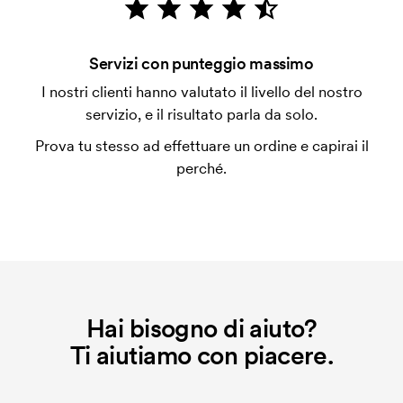
Per alcuni prodotti si applica un costo iniziale per la
personalizzazione. Il costo iniziale è necessario per
coprire le spese del setup iniziale. Questo costo si
Servizi con punteggio massimo
applica anche se ripeti lo stesso ordine.
I nostri clienti hanno valutato il livello del nostro
servizio, e il risultato parla da solo.
Prova tu stesso ad effettuare un ordine e capirai il
perché.
Hai bisogno di aiuto?
Ti aiutiamo con piacere.